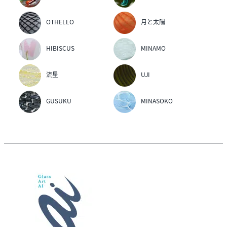
OTHELLO
月と太陽
HIBISCUS
MINAMO
流星
UJI
GUSUKU
MINASOKO