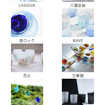
LAGOON
八重岳桜
LAGOON
八
重
岳
桜
島ロック
WAVE
島
WAVE
ロ
ッ
ク
花火
万華鏡
花
万
火
華
鏡