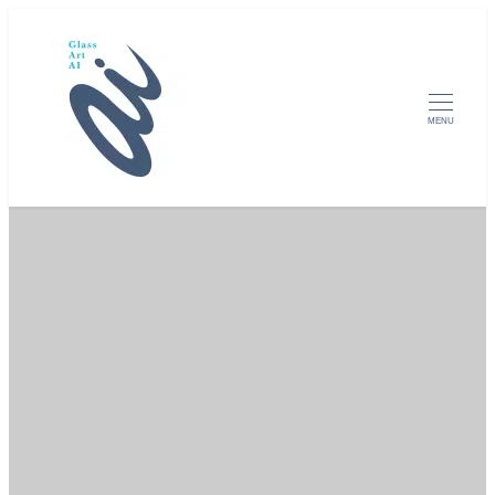
メ
イ
ン
コ
MENU
ン
テ
ン
ツ
へ
移
動