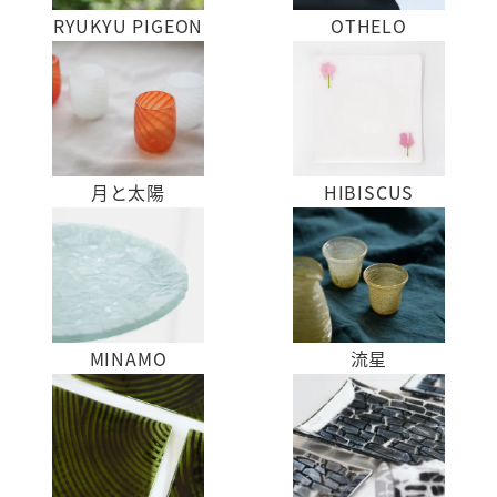
RYUKYU PIGEON
OTHELO
RYUKYU
OTHELO
PIGEON
月と太陽
HIBISCUS
月
HIBISCUS
と
太
陽
MINAMO
流星
MINAMO
流
星